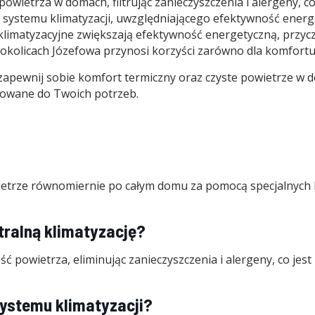
powietrza w domach, filtrując zanieczyszczenia i alergeny, 
stemu klimatyzacji, uwzględniającego efektywność energe
imatyzacyjne zwiększają efektywność energetyczną, przyczy
okolicach Józefowa przynosi korzyści zarówno dla komfortu 
 i zapewnij sobie komfort termiczny oraz czyste powietrze w
sowane do Twoich potrzeb.
ietrze równomiernie po całym domu za pomocą specjalnych 
ralną klimatyzację?
ć powietrza, eliminując zanieczyszczenia i alergeny, co jest
systemu klimatyzacji?