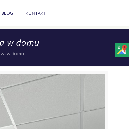
BLOG
KONTAKT
rza w domu
trza w domu