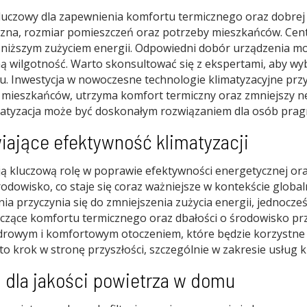
luczowy dla zapewnienia komfortu termicznego oraz dobrej
czna, rozmiar pomieszczeń oraz potrzeby mieszkańców. Cent
niższym zużyciem energii. Odpowiedni dobór urządzenia mo
ną wilgotność. Warto skonsultować się z ekspertami, aby wy
Inwestycja w nowoczesne technologie klimatyzacyjne przyno
 mieszkańców, utrzyma komfort termiczny oraz zmniejszy 
imatyzacja może być doskonałym rozwiązaniem dla osób prag
ające efektywność klimatyzacji
 kluczową rolę w poprawie efektywności energetycznej ora
dowisko, co staje się coraz ważniejsze w kontekście globa
 przyczynia się do zmniejszenia zużycia energii, jednocze
czące komfortu termicznego oraz dbałości o środowisko pr
zdrowym i komfortowym otoczeniem, które będzie korzystne z
o krok w stronę przyszłości, szczególnie w zakresie usług k
ji dla jakości powietrza w domu