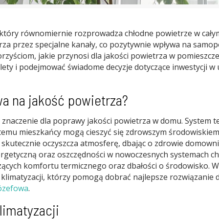
 który równomiernie rozprowadza chłodne powietrze w cały
etrza przez specjalne kanały, co pozytywnie wpływa na samo
rzyściom, jakie przynosi dla jakości powietrza w pomieszc
 zalety i podejmować świadome decyzje dotyczące inwestycji w 
wa na jakość powietrza?
znaczenie dla poprawy jakości powietrza w domu. System ten n
 temu mieszkańcy mogą cieszyć się zdrowszym środowiskiem, c
 skutecznie oczyszcza atmosferę, dbając o zdrowie domowni
ergetyczną oraz oszczędności w nowoczesnych systemach ch
zących komfortu termicznego oraz dbałości o środowisko. 
e klimatyzacji, którzy pomogą dobrać najlepsze rozwiązani
ózefowa
.
imatyzacji