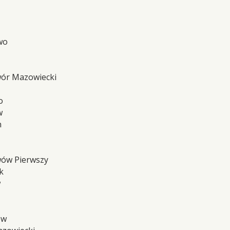
wo
ór Mazowiecki
o
w
n
wów Pierwszy
k
w
ów