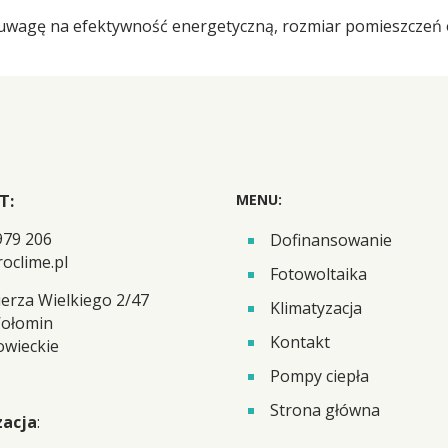
ć uwagę na efektywność energetyczną, rozmiar pomieszczeń
T:
MENU:
979 206
Dofinansowanie
oclime.pl
Fotowoltaika
ierza Wielkiego 2/47
Klimatyzacja
Wołomin
Kontakt
owieckie
Pompy ciepła
Strona główna
zacja
: