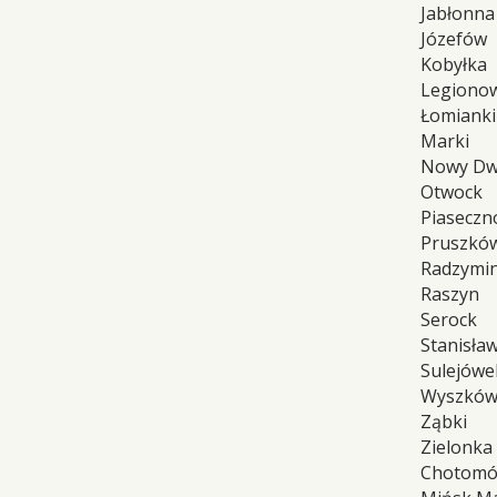
Jabłonna
Józefów
Kobyłka
Legiono
Łomianki
Marki
Nowy Dw
Otwock
Piaseczn
Pruszkó
Radzymi
Raszyn
Serock
Stanisła
Sulejówe
Wyszkó
Ząbki
Zielonka
Chotom