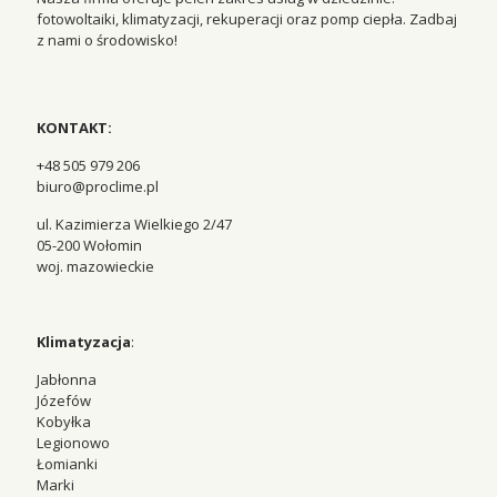
fotowoltaiki, klimatyzacji, rekuperacji oraz pomp ciepła. Zadbaj
z nami o środowisko!
KONTAKT:
+48 505 979 206
biuro@proclime.pl
ul. Kazimierza Wielkiego 2/47
05-200 Wołomin
woj. mazowieckie
Klimatyzacja
:
Jabłonna
Józefów
Kobyłka
Legionowo
Łomianki
Marki