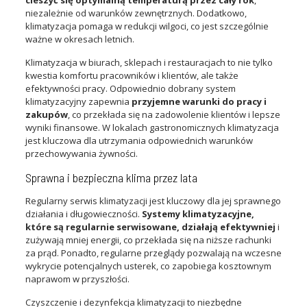
cieszyć się optymalną temperaturą przez cały rok
,
niezależnie od warunków zewnętrznych. Dodatkowo,
klimatyzacja pomaga w redukcji wilgoci, co jest szczególnie
ważne w okresach letnich.
Klimatyzacja w biurach, sklepach i restauracjach to nie tylko
kwestia komfortu pracowników i klientów, ale także
efektywności pracy. Odpowiednio dobrany system
klimatyzacyjny zapewnia
przyjemne warunki do pracy i
zakupów
, co przekłada się na zadowolenie klientów i lepsze
wyniki finansowe. W lokalach gastronomicznych klimatyzacja
jest kluczowa dla utrzymania odpowiednich warunków
przechowywania żywności.
Sprawna i bezpieczna klima przez lata
Regularny serwis klimatyzacji jest kluczowy dla jej sprawnego
działania i długowieczności.
Systemy klimatyzacyjne,
które są regularnie serwisowane, działają efektywniej
i
zużywają mniej energii, co przekłada się na niższe rachunki
za prąd. Ponadto, regularne przeglądy pozwalają na wczesne
wykrycie potencjalnych usterek, co zapobiega kosztownym
naprawom w przyszłości.
Czyszczenie i dezynfekcja klimatyzacji to niezbędne