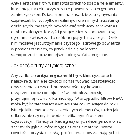
Antyalergiczne filtry w klimatyzatorach to specjalne elementy,
które mają na celu oczyszczanie powietrza z alergenów i
zanieczyszczeń. Działają one na zasadzie zatrzymywania
cząsteczek kurzu, pyłków roślinnych oraz innych substancji
drażniących, mogących powodować problemy zdrowotne u
osób uczulonych. Korzyści płynące z ich zastosowania są
ogromne, zwłaszcza dla osób cierpiących na alergie. Dzięki
nim możliwe jest utrzymanie czystego i zdrowego powietrza
w pomieszczeniach, co przekłada się na lepsze
samopoczucie oraz mniejsze dolegliwości alergiczne.
Jak dbać o filtry antyalergiczne?
Aby zadbać o
antyalergiczne filtry
w klimatyzatorach,
należy regularnie je czyścić i konserwować. Częstotliwość
czyszczenia zależy od intensywności użytkowania
urządzenia oraz rodzaju filtrów; jednak zaleca się
przynajmniej raz na kilka miesięcy. W przypadku filtrów HEPA
może być konieczne ich wymienianie co 6 miesięcy do roku.
Istnieje kilka metod czyszczenia tych elementów, takich jak
odkurzanie czy mycie wodą z delikatnym środkiem
czyszczącym. Należy unikać agresywnych detergentów oraz
szorstkich gąbek, które mogą uszkodzić materiał. Warto
również skorzystać z usług profesjonalistów zajmujących się