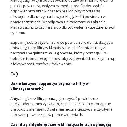
klimatyzacji, w tym dostosowanie ustawień i monitorowanie
jakości powietrza, wpływa na wydajność filtrów. Wybór
odpowiednich filtrów oraz ich prawidłowy montaż są
niezbędne dla utrzymania wysokiej jakości powietrza w
pomieszczeniach. Współpraca z ekspertami w zakresie
klimatyzacji przyczynia się do długotrwałej i skutecznej pracy
systemu.
Zapewnij sobie czyste i zdrowe powietrze w domu, dbając o
antyalergiczne filtry w klimatyzatorach! Skontaktuj się z
naszymi specjalistami w Legionowie, którzy pomogą Ci w
doborze i konserwacji filtrów, aby zapewnić ich maksymalną
efektywność i komfort użytkowania.
FAQ
Jakie korzyści dają antyalergiczne filtry w
klimatyzatorach?
Antyalergiczne filtry pomagają oczyścić powietrze z
alergenów i zanieczyszczeń, co jest szczególnie korzystne
dla osób z alergiami. Dzięki nim można cieszyć się czystym i
zdrowym powietrzem w pomieszczeniach.
Czy filtry antyalergiczne w klimatyzatorach wymagają