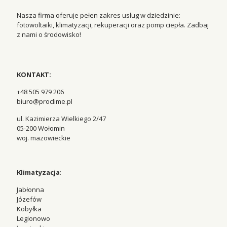
Nasza firma oferuje pełen zakres usług w dziedzinie:
fotowoltaiki, klimatyzacji, rekuperacji oraz pomp ciepła. Zadbaj
z nami o środowisko!
KONTAKT:
+48 505 979 206
biuro@proclime.pl
ul. Kazimierza Wielkiego 2/47
05-200 Wołomin
woj. mazowieckie
Klimatyzacja
:
Jabłonna
Józefów
Kobyłka
Legionowo