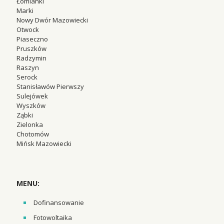
Łomianki
Marki
Nowy Dwór Mazowiecki
Otwock
Piaseczno
Pruszków
Radzymin
Raszyn
Serock
Stanisławów Pierwszy
Sulejówek
Wyszków
Ząbki
Zielonka
Chotomów
Mińsk Mazowiecki
MENU:
Dofinansowanie
Fotowoltaika