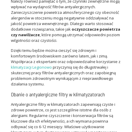
Należy również pamiętać o tym, że czynniki zewnętrzne mogą
wpływać na wydajność filtrów antyalergicznych.
Zanieczyszczenie powietrza atmosferycznego czy obecność
alergenów w otoczeniu mogą negatywnie oddziaływać na
jakość powietrza wewnętrznego. Dlatego warto stosować
dodatkowe rozwiązania, takie jak
oczyszczacze powietrza
czy nawilżacze
, które pomogą utrzymać odpowiedni poziom
wilgotności oraz czystości.
Dzięki temu będzie można cieszyć się zdrowym i
komfortowym środowiskiem zarówno latem, jak i zimą.
Współpraca z ekspertami oraz odpowiedzialne korzystanie z
klimatyzacji Legionowo
przyczynią się do długotrwałej i
skutecznej pracy filtrów antyalergicznych oraz zapobiegną
problemom zdrowotnym wynikającym z nieprawidłowego
działania systemu.
Dbanie o antyalergiczne filtry w klimatyzatorach
Antyalergiczne filtry w klimatyzatorach zapewniają czyste i
zdrowe powietrze, co jest szczególnie istotne dla osób z
alergiami. Regularne czyszczenie i konserwacja filtrów są
kluczowe dla ich efektywności, a ich wymiana powinna
odbywać się co 6-12 miesięcy. Właściwe użytkowanie